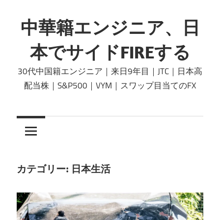
コ
ン
中華籍エンジニア、日
テ
本でサイドFIREする
ン
ツ
30代中国籍エンジニア｜来日9年目｜JTC｜日本高
へ
配当株｜S&P500｜VYM｜スワップ目当てのFX
ス
キ
ッ
プ
カテゴリー:
日本生活