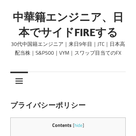
コ
ン
中華籍エンジニア、日
テ
本でサイドFIREする
ン
ツ
30代中国籍エンジニア｜来日9年目｜JTC｜日本高
へ
配当株｜S&P500｜VYM｜スワップ目当てのFX
ス
キ
ッ
プ
プライバシーポリシー
Contents
[
hide
]